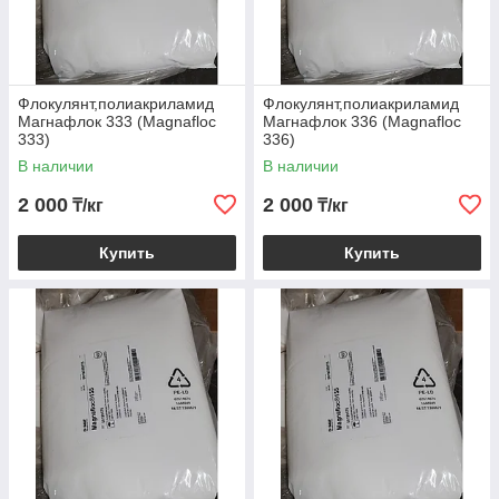
Флокулянт,полиакриламид
Флокулянт,полиакриламид
Магнафлок 333 (Magnafloc
Магнафлок 336 (Magnafloc
333)
336)
В наличии
В наличии
2 000
2 000
₸/кг
₸/кг
Купить
Купить