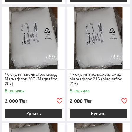
Флокулянт,полиакриламид
Флокулянт,полиакриламид
Магнафлок 207 (Magnafloc
Магнафлок 216 (Magnafloc
207)
216)
В наличии
В наличии
2 000
2 000
₸/кг
₸/кг
Купить
Купить