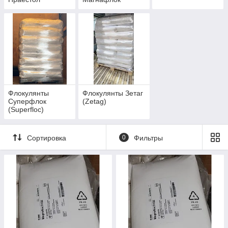
(Praestol)
(Magnafloc)
Флокулянты
Флокулянты Зетаг
Суперфлок
(Zetag)
(Superfloc)
Сортировка
0
Фильтры