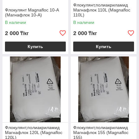
Флокулянт,полиакриламид
Флокулянт Magnafloc 10-А
Магнафлок 110L (Magnafloc
(Магнафлок 10-А)
110L)
В наличии
В наличии
2 000
2 000
₸/кг
₸/кг
Купить
Купить
Флокулянт,полиакриламид
Флокулянт,полиакриламид
Магнафлок 120L (Magnafloc
Магнафлок 155 (Magnafloc
120L)
155)