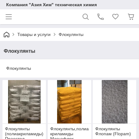
Компания "Азия Хим" техническая химия
Товары и услуги
Флокулянты
Флокулянты
Флокулянты
Флокулянты
Флокулянты,полиа
Флокулянты
(полиакриламиды)
криламиды
Флопам (Flopam)
Праестол
Магнафлок