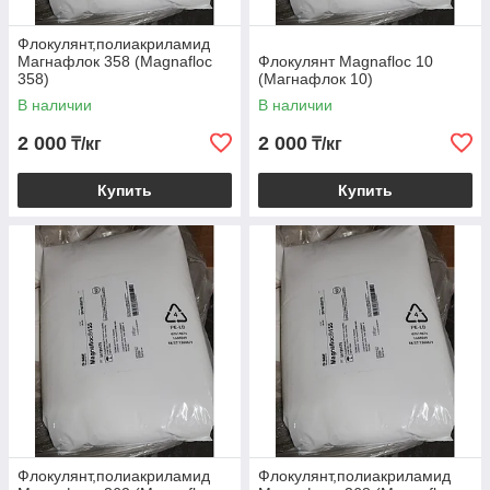
Флокулянт,полиакриламид
Магнафлок 358 (Magnafloc
Флокулянт Magnafloc 10
358)
(Магнафлок 10)
В наличии
В наличии
2 000
2 000
₸/кг
₸/кг
Купить
Купить
Флокулянт,полиакриламид
Флокулянт,полиакриламид