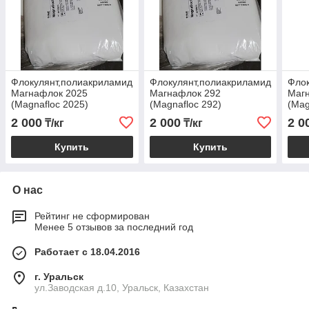
Флокулянт,полиакриламид
Флокулянт,полиакриламид
Флок
Магнафлок 2025
Магнафлок 292
Маг
(Magnafloc 2025)
(Magnafloc 292)
(Mag
2 000
2 000
2 0
₸/кг
₸/кг
Купить
Купить
О нас
Рейтинг не сформирован
Менее 5 отзывов за последний год
Работает с 18.04.2016
г. Уральск
ул.Заводская д.10, Уральск, Казахстан