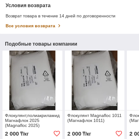
Условия возврата
Возврат товара в течение 14 дней по договоренности
Все условия возврата
Подобные товары компании
Флокулянт,полиакриламид
Флокулянт Magnafloc 1011
Флок
Магнафлок 2025
(Магнафлок 1011)
(Маг
(Magnafloc 2025)
2 000
2 000
2 0
₸/кг
₸/кг