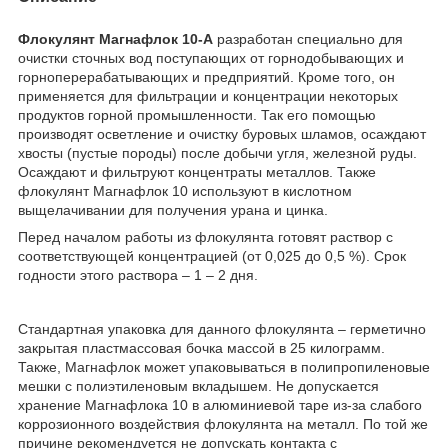
Флокулянт Магнафлок 10-А
разработан специально для
очистки сточных вод поступающих от горнодобывающих и
горноперерабатывающих и предприятий. Кроме того, он
применяется для фильтрации и концентрации некоторых
продуктов горной промышленности. Так его помощью
производят осветление и очистку буровых шламов, осаждают
хвосты (пустые породы) после добычи угля, железной руды.
Осаждают и фильтруют концентраты металлов. Также
флокулянт Магнафлок 10 используют в кислотном
выщелачивании для получения урана и цинка.
Перед началом работы из флокулянта готовят раствор с
соответствующей концентрацией (от 0,025 до 0,5 %). Срок
годности этого раствора – 1 – 2 дня.
Стандартная упаковка для данного флокулянта – герметично
закрытая пластмассовая бочка массой в 25 килограмм.
Также, Магнафлок может упаковываться в полипропиленовые
мешки с полиэтиленовым вкладышем. Не допускается
хранение Магнафлока 10 в алюминиевой таре из-за слабого
коррозионного воздействия флокулянта на металл. По той же
причине рекомендуется не допускать контакта с