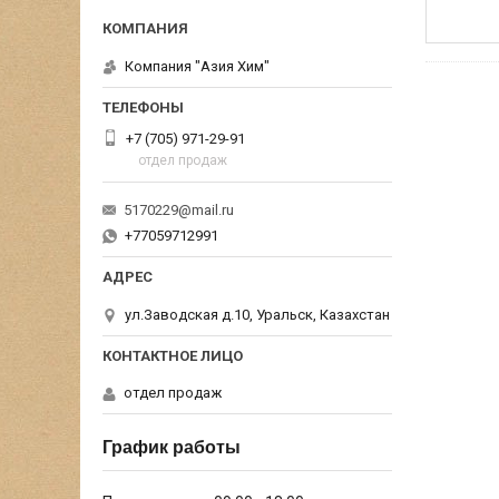
Компания "Азия Хим"
+7 (705) 971-29-91
отдел продаж
5170229@mail.ru
+77059712991
ул.Заводская д.10, Уральск, Казахстан
отдел продаж
График работы