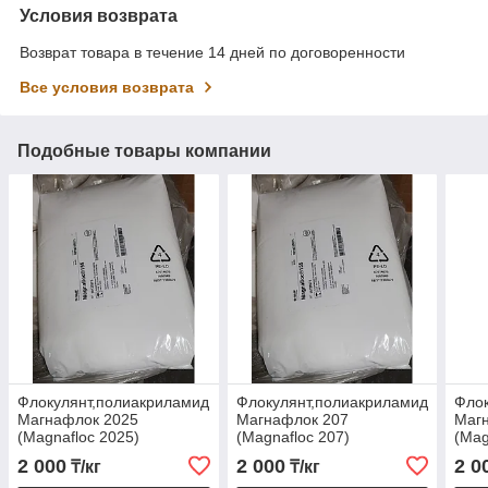
Условия возврата
Возврат товара в течение 14 дней по договоренности
Все условия возврата
Подобные товары компании
Флокулянт,полиакриламид
Флокулянт,полиакриламид
Флок
Магнафлок 2025
Магнафлок 207
Маг
(Magnafloc 2025)
(Magnafloc 207)
(Mag
2 000
2 000
2 0
₸/кг
₸/кг