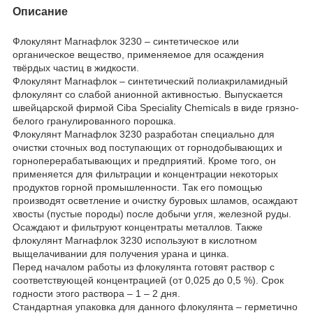
Описание
Флокулянт Магнафлок 3230 – синтетическое или
органическое вещество, применяемое для осаждения
твёрдых частиц в жидкости.
Флокулянт Магнафлок – синтетический полиакриламидный
флокулянт со слабой анионной активностью. Выпускается
швейцарской фирмой Ciba Speciality Chemicals в виде грязно-
белого гранулированного порошка.
Флокулянт Магнафлок 3230 разработан специально для
очистки сточных вод поступающих от горнодобывающих и
горноперерабатывающих и предприятий. Кроме того, он
применяется для фильтрации и концентрации некоторых
продуктов горной промышленности. Так его помощью
производят осветление и очистку буровых шламов, осаждают
хвосты (пустые породы) после добычи угля, железной руды.
Осаждают и фильтруют концентраты металлов. Также
флокулянт Магнафлок 3230 используют в кислотном
выщелачивании для получения урана и цинка.
Перед началом работы из флокулянта готовят раствор с
соответствующей концентрацией (от 0,025 до 0,5 %). Срок
годности этого раствора – 1 – 2 дня.
Стандартная упаковка для данного флокулянта – герметично