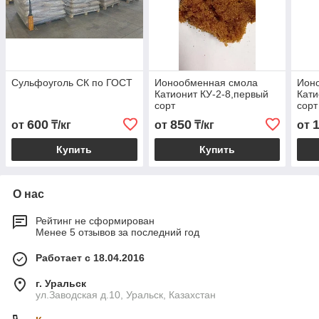
Сульфоуголь СК по ГОСТ
Ионообменная смола
Ион
Катионит КУ-2-8,первый
Кати
сорт
сорт
600
850
от
₸/кг
от
₸/кг
от
Купить
Купить
О нас
Рейтинг не сформирован
Менее 5 отзывов за последний год
Работает с 18.04.2016
г. Уральск
ул.Заводская д.10, Уральск, Казахстан