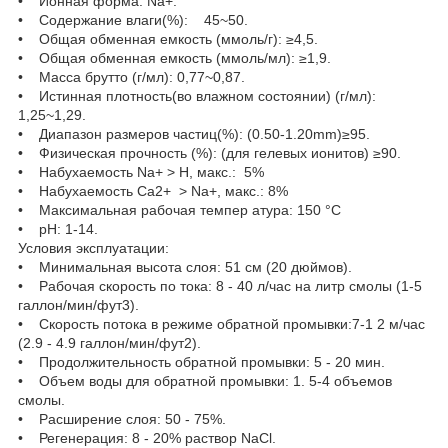
• Ионная форма: Na+.
• Содержание влаги(%): 45~50.
• Общая обменная емкость (ммоль/г): ≥4,5.
• Общая обменная емкость (ммоль/мл): ≥1,9.
• Масса брутто (г/мл): 0,77~0,87.
• Истинная плотность(во влажном состоянии) (г/мл):
1,25~1,29.
• Диапазон размеров частиц(%): (0.50-1.20mm)≥95.
• Физическая прочность (%): (для гелевых ионитов) ≥90.
• Набухаемость Na+ > Н, макс.: 5%
• Набухаемость Са2+ > Na+, макс.: 8%
• Максимальная рабочая темпер атура: 150 °С
• pH: 1-14.
Условия эксплуатации:
• Минимальная высота слоя: 51 см (20 дюймов).
• Рабочая скорость по тока: 8 - 40 л/час на литр смолы (1-5
галлон/мин/фут3).
• Скорость потока в режиме обратной промывки:7-1 2 м/час
(2.9 - 4.9 галлон/мин/фут2).
• Продолжительность обратной промывки: 5 - 20 мин.
• Объем воды для обратной промывки: 1. 5-4 объемов
смолы.
• Расширение слоя: 50 - 75%.
• Регенерация: 8 - 20% раствор NaCl.