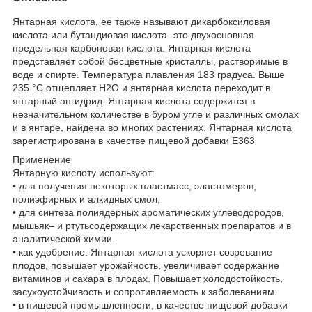
Янтарная кислота, ее также называют дикарбоксиловая
кислота или бутандиовая кислота -это двухосновная
предельная карбоновая кислота. Янтарная кислота
представляет собой бесцветные кристаллы, растворимые в
воде и спирте. Температура плавления 183 градуса. Выше
235 °C отщепляет Н2О и янтарная кислота переходит в
янтарный ангидрид. Янтарная кислота содержится в
незначительном количестве в буром угле и различных смолах
и в янтаре, найдена во многих растениях. Янтарная кислота
зарегистрирована в качестве пищевой добавки E363
Применение
Янтарную кислоту используют:
• для получения некоторых пластмасс, эластомеров,
полиэфирных и алкидных смол,
• для синтеза полиядерных ароматических углеводородов,
мышьяк– и ртутьсодержащих лекарственных препаратов и в
аналитической химии.
• как удобрение. Янтарная кислота ускоряет созревание
плодов, повышает урожайность, увеличивает содержание
витаминов и сахара в плодах. Повышает холодостойкость,
засухоустойчивость и сопротивляемость к заболеваниям.
• в пищевой промышленности, в качестве пищевой добавки