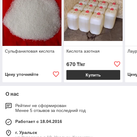
Сульфаниловая кислота
Кислота азотная
Лаур
670
₸/кг
Цену уточняйте
Цен
Купить
О нас
Рейтинг не сформирован
Менее 5 отзывов за последний год
Работает с 18.04.2016
г. Уральск