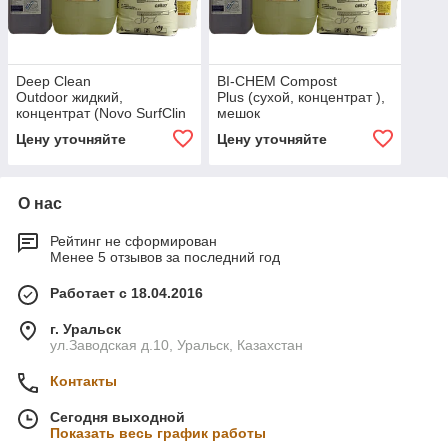
Deep Clean
BI-CHEM Compost
Outdoor жидкий,
Plus (сухой, концентрат ),
концентрат (Novo SurfClin
мешок
C3). Блок 20 л (4 канистры
Цену уточняйте
Цену уточняйте
по 5 л)
О нас
Рейтинг не сформирован
Менее 5 отзывов за последний год
Работает с 18.04.2016
г. Уральск
ул.Заводская д.10, Уральск, Казахстан
Контакты
Сегодня выходной
Показать весь график работы