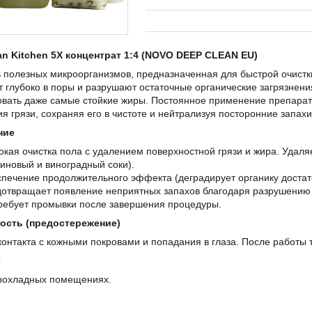
an Kitchen 5X концентрат 1:4 (NOVO DEEP CLEAN EU)
 полезных микроорганизмов, предназначенная для быстрой очистк
 глубоко в поры и разрушают остаточные органические загрязнен
овать даже самые стойкие жиры. Постоянное применение препарат
я грязи, сохраняя его в чистоте и нейтрализуя посторонние запахи
ние
окая очистка пола с удалением поверхностной грязи и жира. Удаля
иновый и виноградный соки).
печение продолжительного эффекта (деградирует органику достато
отвращает появление неприятных запахов благодаря разрушению 
ребует промывки после завершения процедуры.
ость (предостережение)
контакта с кожными покровами и попадания в глаза. После работы
е
прохладных помещениях.