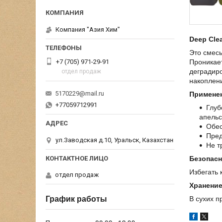
Компания "Азия Хим"
Deep Cle
Это смесь
+7 (705) 971-29-91
Проникает
деградир
отдел продаж
накоплени
5170229@mail.ru
Примене
+77059712991
Глуб
апельс
Обес
Пред
ул.Заводская д.10, Уральск, Казахстан
Не т
Безопасн
Избегать 
отдел продаж
Хранени
В сухих 
График работы