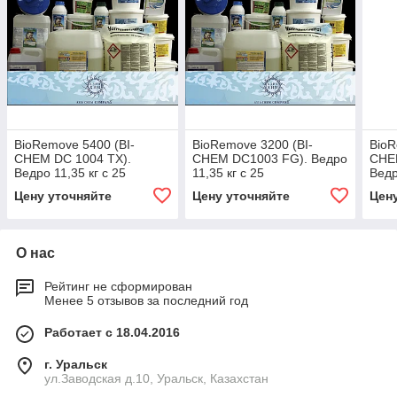
BioRemove 5400 (BI-
BioRemove 3200 (BI-
BioR
CHEM DC 1004 TX).
CHEM DC1003 FG). Ведро
CHE
Ведро 11,35 кг с 25
11,35 кг с 25
Ведр
водорастворимыми
водорастворимыми
водо
Цену уточняйте
Цену уточняйте
Цен
пакетиками по 454 г
пакетиками по 454 г
по 4
О нас
Рейтинг не сформирован
Менее 5 отзывов за последний год
Работает с 18.04.2016
г. Уральск
ул.Заводская д.10, Уральск, Казахстан