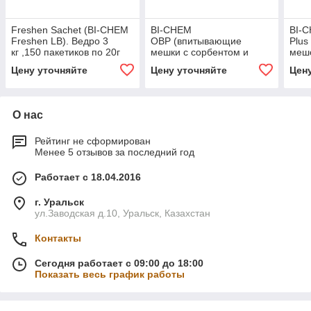
Freshen Sachet (BI-CHEM
BI-CHEM
BI-
Freshen LB). Ведро 3
OBP (впитывающие
Plus
кг ,150 пакетиков по 20г
мешки с сорбентом и
меш
микроорганизмами).
Цену уточняйте
Цену уточняйте
Цен
Коробка 3,5 кг (5 мешков
по 0,7 кг)
О нас
Рейтинг не сформирован
Менее 5 отзывов за последний год
Работает с 18.04.2016
г. Уральск
ул.Заводская д.10, Уральск, Казахстан
Контакты
Сегодня работает с 09:00 до 18:00
Показать весь график работы