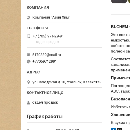
Компания "Азия Хим"
BI-CHEM
Это впит
+7 (705) 971-29-91
емкостью.
отдел продаж
собственн
полной за
5170229@mail.ru
Соответст
+77059712991
канализац
применени
Примене
ул.Заводская д.10, Уральск, Казахстан
Поглощен
АЗС, гара
Безопасн
отдел продаж
Избегать 
Хранени
График работы
В сухих п