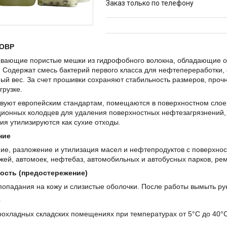
Заказ только по телефону
 OBP
ывающие пористые мешки из гидрофобного волокна, обладающие 
 Содержат смесь бактерий первого класса для нефтепереработки,
ый вес. За счет прошивки сохраняют стабильность размеров, проч
грузке.
вуют европейским стандартам, помещаются в поверхностном слое 
ионных колодцев для удаления поверхностных нефтезагрязнений, 
я утилизируются как сухие отходы.
ние
ие, разложение и утилизация масел и нефтепродуктов с поверхно
жей, автомоек, нефтебаз, автомобильных и автобусных парков, рем
ость (предостережение)
попадания на кожу и слизистые оболочки. После работы вымыть ру
е
рохладных складских помещениях при температурах от 5°C до 40°C.