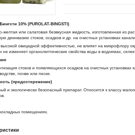
Бингсти 10% (PUROLAT-BINGSTI)
о-желтая или салатовая безвкусная жидкость, изготовленная из р
ую деинвазию стоков, осадков и др. на очистных установках канал
 высокой овицидной эффективностью, не влияет на микрофлору о
и не изменяет органолептические свойства воды в водоемах, селек
ние
тизация стоков и появляющихся осадков на очистных установках к
водстве, почве или песке.
ость (предостережение)
ый и экологически безопасный препарат. Относится к классу малоо
ов.
е
прохладных помещениях.
ристики