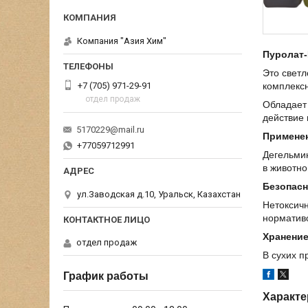
Компания "Азия Хим"
Пуролат-
Это светл
+7 (705) 971-29-91
комплексн
отдел продаж
Обладает
действие 
5170229@mail.ru
Примене
+77059712991
Дегельмин
в животно
Безопасн
ул.Заводская д.10, Уральск, Казахстан
Нетоксичн
норматив
Хранени
отдел продаж
В сухих 
График работы
Характе