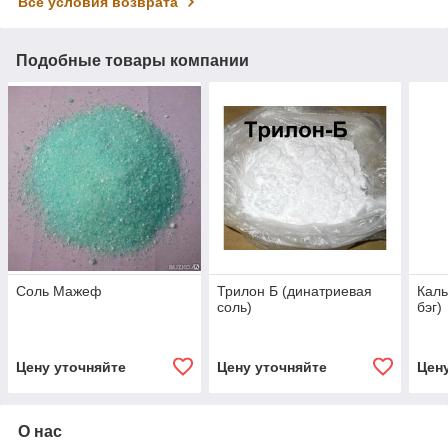
Все условия возврата
Подобные товары компании
Соль Мажеф
Трилон Б (динатриевая
Каль
соль)
бэг)
Цену уточняйте
Цену уточняйте
Цен
О нас