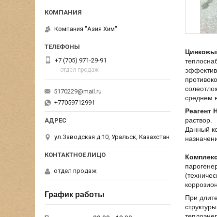
Компания "Азия Хим"
Цинковы
+7 (705) 971-29-91
теплосна
отдел продаж
эффективн
противоко
солеотлож
5170229@mail.ru
среднем в
+77059712991
Реагент 
раствор.
Данный ко
ул.Заводская д.10, Уральск, Казахстан
назначени
Комплекс
парогенер
отдел продаж
(техничес
коррозион
График работы
При длит
структуры
теплоэнер