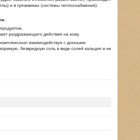
лы) и в грязевиках (системы теплоснабжения).
ти.
продуктом.
вает раздражающего действия на кожу.
 комплексонат взаимодействуя с донными
воримую, безвредную соль в виде солей кальция и не