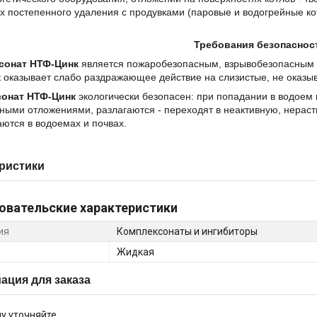
х постепенного удаления с продувками (паровые и водогрейные кот
Требования безопаснос
сонат НТФ-Цинк
является пожаробезопасным, взрывобезопасным 
 оказывает слабо раздражающее действие на слизистые, не оказы
онат НТФ-Цинк
экологически безопасен: при попадании в водоем
ыми отложениями, разлагаются - переходят в неактивную, нераст
ются в водоемах и почвах.
ристики
овательские характеристики
ия
Комплексонаты и ингибиторы
Жидкая
ция для заказа
у уточняйте