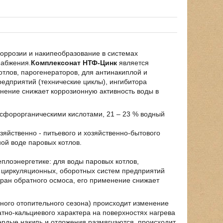
коррозии и накипеобразование в системах
набжения.
Комплексонат НТФ-Цинк
является
тлов, парогенераторов, для антинакиплой и
едприятий (технические циклы), ингибитора
енение снижает коррозионную активность воды в
сфорорганическими кислотами, 21 – 23 % водный
яйственно - питьевого и хозяйственно-бытового
ной воде паровых котлов.
плоэнергетике: для воды паровых котлов,
, циркуляционных, оборотных систем предприятий
бран обратного осмоса, его применение снижает
ного отопительного сезона) происходит изменение
атно-кальциевого характера на поверхностях нагрева
вердые накипь и отложения размягчаются, происходит