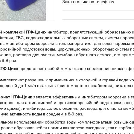
Заказ только по телефону
й комплекс НТФ-Цинк
- ингибитор, препятствующий образованию 
бжения, ГВС, водоохладительных оборотных систем, систем парос
ым ингибитором коррозии в теплоэнергетике: для воды паровых ко
ррозийной подготовки воды, циркуляционных, оборотных систем пр
ения, раствора для очистки мембран обратного осмоса, его прим
 8-9 раз.
НТФ-Цинк
представляет собой комплексное соединение цинка с фо
мплексонат разрешен к применению в холодной и горячей воде хоз
я, дозой до 1 мг/л в закрытых системах теплоснабжения, питатель
онат НТФ-Цинк
является эффективным ингибитором коррозии в те
аторов, для антинакиплой и противокоррозийной подготовки воды
кие циклы), ингибитора солеотложения, раствора для очистки мем
ную активность воды в среднем в 8-9 раз.
ельном использовании обработки воды комплексонатами (свыше од
 ранее образовавшейся накипи как железо-оксидного, так и карбон
гетического оборудования, отложений на поверхностях котлов - т