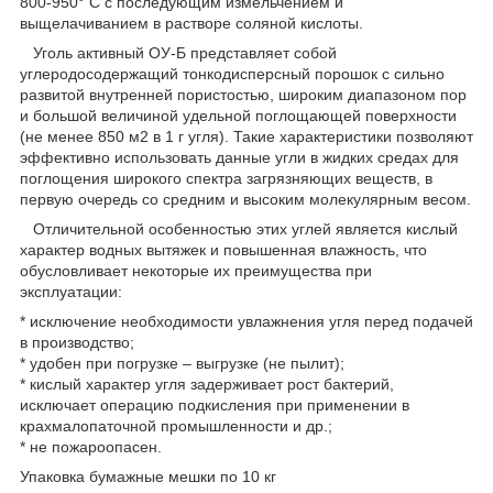
800-950° C с последующим измельчением и
выщелачиванием в растворе соляной кислоты.
Уголь активный ОУ-Б представляет собой
углеродосодержащий тонкодисперсный порошок с сильно
развитой внутренней пористостью, широким диапазоном пор
и большой величиной удельной поглощающей поверхности
(не менее 850 м2 в 1 г угля). Такие характеристики позволяют
эффективно использовать данные угли в жидких средах для
поглощения широкого спектра загрязняющих веществ, в
первую очередь со средним и высоким молекулярным весом.
Отличительной особенностью этих углей является кислый
характер водных вытяжек и повышенная влажность, что
обусловливает некоторые их преимущества при
эксплуатации:
* исключение необходимости увлажнения угля перед подачей
в производство;
* удобен при погрузке – выгрузке (не пылит);
* кислый характер угля задерживает рост бактерий,
исключает операцию подкисления при применении в
крахмалопаточной промышленности и др.;
* не пожароопасен.
Упаковка бумажные мешки по 10 кг