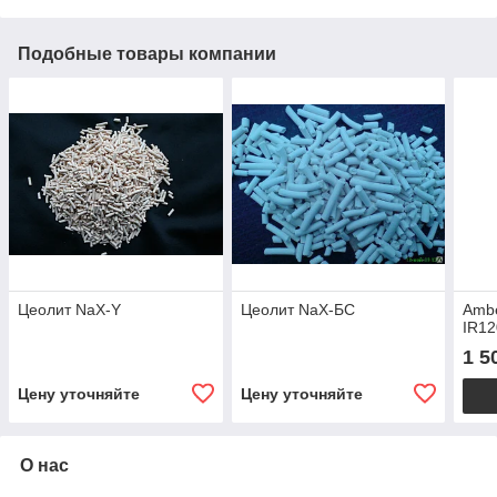
Подобные товары компании
Цеолит NaX-Y
Цеолит NaХ-БС
Ambe
IR12
1 5
Цену уточняйте
Цену уточняйте
О нас