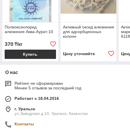
Полиоксихлорид
Активный оксид алюминия
Акти
алюминия Аква-Аурат-10
для адсорбционных
мар
колонн
6118
370
₸/кг
Цену уточняйте
Цен
Купить
О нас
Рейтинг не сформирован
Менее 5 отзывов за последний год
Работает с 18.04.2016
г. Уральск
ул.Заводская д.10, Уральск, Казахстан
Контакты