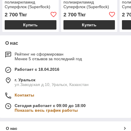
полиакриламид
полиакриламид
пол
Суперфлок (Superflock)
Суперфлок (Superflock)
Супе
A170HMW
C496HMW
A13
2 700
2 700
2 7
₸/кг
₸/кг
Купить
Купить
О нас
Рейтинг не сформирован
Менее 5 отзывов за последний год
Работает с 18.04.2016
г. Уральск
ул.Заводская д.10, Уральск, Казахстан
Контакты
Сегодня работает с 09:00 до 18:00
Показать весь график работы
О нас