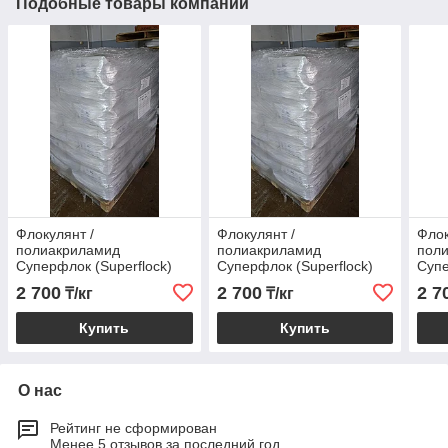
Подобные товары компании
Флокулянт /
Флокулянт /
Флок
полиакриламид
полиакриламид
пол
Суперфлок (Superflock)
Суперфлок (Superflock)
Супе
A150
A120
A13
2 700
2 700
2 7
₸/кг
₸/кг
Купить
Купить
О нас
Рейтинг не сформирован
Менее 5 отзывов за последний год