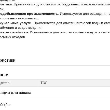
гетика
. Применяется для очистки охлаждающих и технологических 
ах.
нодобывающая промышленность
. Используется для осаждения 
е полезных ископаемых.
мунальные услуги
. Применяется для очистки питьевой воды и ст
абжения и водоотведения.
ьское хозяйство
. Используется для очистки сточных вод от живот
ельных отходов.
ристики
ные
дитель
ТСО
ция для заказа
00 ₸/кг