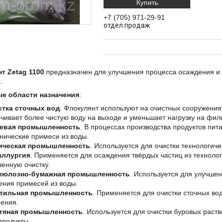
Купить
+7 (705) 971-29-91
отдел продаж
т Zetag 1100
предназначен для улучшения процесса осаждения и 
х.
е области назначения
:
стка сточных вод
. Флокулянт используют на очистных сооружения
чивает более чистую воду на выходе и уменьшает нагрузку на фил
евая промышленность
. В процессах производства продуктов пит
нические примеси из воды.
ическая промышленность
. Используется для очистки технологич
аллургия
. Применяется для осаждения твёрдых частиц из технолог
венную очистку.
люлозно-бумажная промышленность
. Используется для улучше
ения примесей из воды.
стильная промышленность
. Применяется для очистки сточных во
нения.
тяная промышленность
. Используется для очистки буровых раст
продукты.