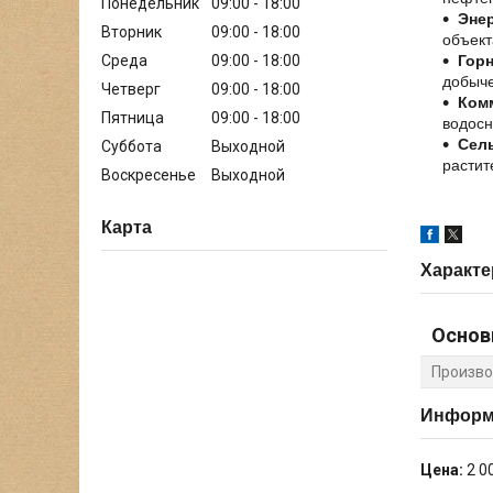
Понедельник
09:00
18:00
Энер
Вторник
09:00
18:00
объект
Гор
Среда
09:00
18:00
добыч
Четверг
09:00
18:00
Ком
Пятница
09:00
18:00
водосн
Сел
Суббота
Выходной
растит
Воскресенье
Выходной
Карта
Характе
Основ
Произво
Информа
Цена:
2 0