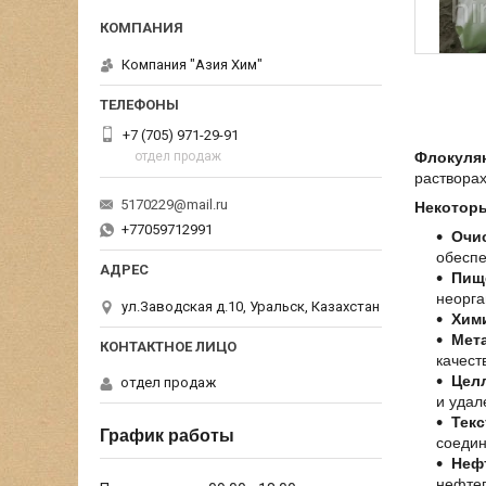
Компания "Азия Хим"
+7 (705) 971-29-91
отдел продаж
Флокулян
раствора
5170229@mail.ru
Некоторы
+77059712991
Очи
обеспе
Пищ
неорга
ул.Заводская д.10, Уральск, Казахстан
Хим
Мет
качест
Цел
отдел продаж
и удал
Тек
График работы
соеди
Неф
нефте