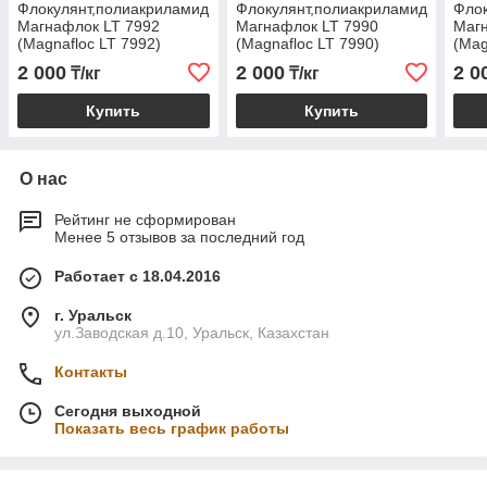
Флокулянт,полиакриламид
Флокулянт,полиакриламид
Флок
Магнафлок LT 7992
Магнафлок LT 7990
Маг
(Magnafloc LT 7992)
(Magnafloc LT 7990)
(Mag
2 000
2 000
2 0
₸/кг
₸/кг
Купить
Купить
О нас
Рейтинг не сформирован
Менее 5 отзывов за последний год
Работает с 18.04.2016
г. Уральск
ул.Заводская д.10, Уральск, Казахстан
Контакты
Сегодня выходной
Показать весь график работы