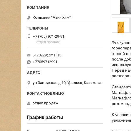
Компания "Азия Хим"
+7 (705) 971-29-91
отдел продаж
Флокулян
горнопер
горной пр
5170229@mail.ru
после до
+77059712991
использую
Перед нач
раствора 
ул.Заводская д.10, Уральск, Казахстан
Стандартн
Магнафло
Магнафлок
отдел продаж
рекоменду
К условия
График работы
увлажнен