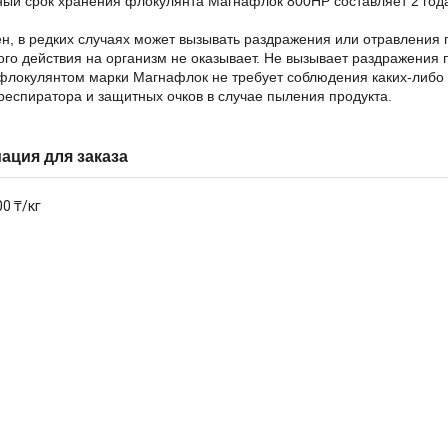
ый срок хранения флокулянта Магнафлок 800HP составляет 2 года
н, в редких случаях может вызывать раздражения или отравления
ого действия на организм не оказывает. Не вызывает раздражения 
 флокулянтом марки Магнафлок не требует соблюдения каких-либо
еспиратора и защитных очков в случае пыления продукта.
ция для заказа
00 ₸/кг