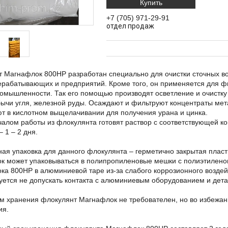
Купить
+7 (705) 971-29-91
отдел продаж
т Магнафлок 800HP разработан специально для очистки сточных 
ерабатывающих и предприятий. Кроме того, он применяется для ф
омышленности. Так его помощью производят осветление и очистку
бычи угля, железной руды. Осаждают и фильтруют концентраты ме
т в кислотном выщелачивании для получения урана и цинка.
алом работы из флокулянта готовят раствор с соответствующей кон
– 1 – 2 дня.
ая упаковка для данного флокулянта – герметично закрытая пласт
к может упаковываться в полипропиленовые мешки с полиэтилено
а 800HP в алюминиевой таре из-за слабого коррозионного воздей
ется не допускать контакта с алюминиевым оборудованием и дета
м хранения флокулянт Магнафлок не требователен, но во избежан
ия.