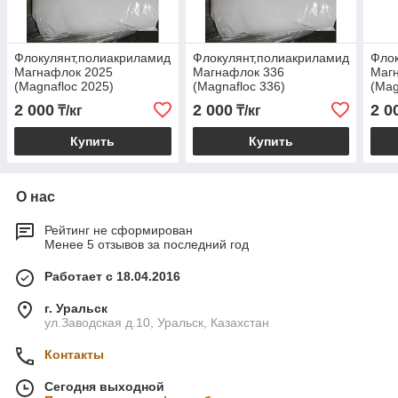
Флокулянт,полиакриламид
Флокулянт,полиакриламид
Флок
Магнафлок 2025
Магнафлок 336
Маг
(Magnafloc 2025)
(Magnafloc 336)
(Mag
2 000
2 000
2 0
₸/кг
₸/кг
Купить
Купить
О нас
Рейтинг не сформирован
Менее 5 отзывов за последний год
Работает с 18.04.2016
г. Уральск
ул.Заводская д.10, Уральск, Казахстан
Контакты
Сегодня выходной