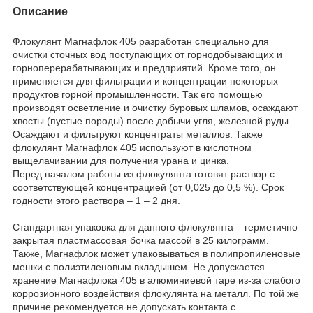
Описание
Флокулянт Магнафлок 405 разработан специально для
очистки сточных вод поступающих от горнодобывающих и
горноперерабатывающих и предприятий. Кроме того, он
применяется для фильтрации и концентрации некоторых
продуктов горной промышленности. Так его помощью
производят осветление и очистку буровых шламов, осаждают
хвосты (пустые породы) после добычи угля, железной руды.
Осаждают и фильтруют концентраты металлов. Также
флокулянт Магнафлок 405 используют в кислотном
выщелачивании для получения урана и цинка.
Перед началом работы из флокулянта готовят раствор с
соответствующей концентрацией (от 0,025 до 0,5 %). Срок
годности этого раствора – 1 – 2 дня.
Стандартная упаковка для данного флокулянта – герметично
закрытая пластмассовая бочка массой в 25 килограмм.
Также, Магнафлок может упаковываться в полипропиленовые
мешки с полиэтиленовым вкладышем. Не допускается
хранение Магнафлока 405 в алюминиевой таре из-за слабого
коррозионного воздействия флокулянта на металл. По той же
причине рекомендуется не допускать контакта с