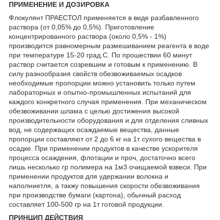
ПРИМЕНЕНИЕ И ДОЗИРОВКА
Флокулянт ПРАЕСТОЛ применяется в виде разбавленного
раствора (от 0,05% до 0,5%). Приготовление
концентрированного раствора (около 0,5% - 1%)
производится равномерным размешиванием реагента в воде
при температуре 15-20 град.С. По прошествии 60 минут
раствор считается созревшим и готовым к применению. В
силу разнообразия свойств обезвоживаемых осадков
необходимые пропорции можно установить только путем
лабораторных и опытно-промышленных испытаний для
каждого конкретного случая применения. При механическом
обезвоживании шлама с целью достижения высокой
производительности оборудования и для отделения сливных
вод, не содержащих осаждаемые вещества, данные
пропорции составляют от 2 до 6 кг на 1т сухого вещества в
осадке. При применении продуктов в качестве ускорителя
процесса осаждения, флотации и проч, достаточно всего
лишь несколько гр полимера на 1м3 очищаемой взвеси. При
применении продуктов для удержании волокна и
наполниетля, а такжу повышения скорости обезвоживания
при производстве бумаги (картона), обычный расход
составляет 100-500 гр на 1т готовой продукции.
ПРИНЦИП ДЕЙСТВИЯ