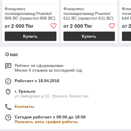
Флокулянт,
Флокулянт,
Флок
полиакриламид Praestol
полиакриламид Praestol
поли
806 BC (праестол 806 BС)
611 BC (праестол 611 BС)
644 
2 000
2 000
от
₸/кг
от
₸/кг
от
Купить
Купить
О нас
Рейтинг не сформирован
Менее 5 отзывов за последний год
Работает с 18.04.2016
г. Уральск
ул.Заводская д.10, Уральск, Казахстан
Контакты
Сегодня работает с 09:00 до 18:00
Показать весь график работы