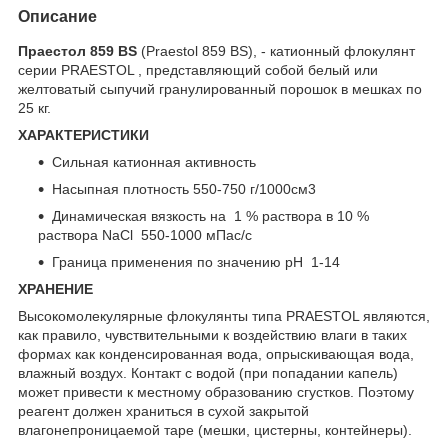
Описание
Праестол 859 BS
(Praestol 859 BS), - катионный флокулянт
серии PRAESTOL , представляющий собой белый или
желтоватый сыпучий гранулированный порошок в мешках по
25 кг.
ХАРАКТЕРИСТИКИ
Сильная катионная активность
Насыпная плотность 550-750 г/1000см3
Динамическая вязкость на 1 % раствора в 10 %
раствора NaCl 550-1000 мПас/с
Граница применения по значению pH 1-14
ХРАНЕНИЕ
Высокомолекулярные флокулянты типа PRAESTOL являются,
как правило, чувствительными к воздействию влаги в таких
формах как конденсированная вода, опрыскивающая вода,
влажный воздух. Контакт с водой (при попадании капель)
может привести к местному образованию сгустков. Поэтому
реагент должен храниться в сухой закрытой
влагонепроницаемой таре (мешки, цистерны, контейнеры).