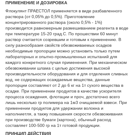
ПРИМЕНЕНИЕ И ДОЗИРОВКА
Флокулянт ПРАЕСТОЛ применяется в виде разбавленного
раствора (от 0,05% до 0,5%). Приготовление
концентрированного раствора (около 0,5% - 1%)
производится равномерным размешиванием реагента в воде
при температуре 15-20 град.С. По прошествии 60 минут
раствор считается созревшим и готовым к применению. В
силу разнообразия свойств обезвоживаемых осадков
необходимые пропорции можно установить только путем
лабораторных и опытно-промышленных испытаний для
каждого конкретного случая применения. При механическом
обезвоживании шлама с целью достижения высокой
производительности оборудования и для отделения сливных
вод, не содержащих осаждаемые вещества, данные
пропорции составляют от 2 до 6 кг на 1т сухого вещества в
осадке. При применении продуктов в качестве ускорителя
процесса осаждения, флотации и проч, достаточно всего
лишь несколько гр полимера на 1м3 очищаемой взвеси. При
применении продуктов для удержании волокна и
наполниетля, а такжу повышения скорости обезвоживания
при производстве бумаги (картона), обычный расход
составляет 100-500 гр на 1т готовой продукции.
ПРИНЦИП ДЕЙСТВИЯ