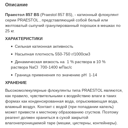
Описание
Праестол 857 BS
(Praestol 857 BS), - катионный флокулянт
серии PRAESTOL , представляющий собой белый или
желтоватый сыпучий гранулированный порошок в мешках по
25 кг.
ХАРАКТЕРИСТИКИ
Сильная катионная активность
Насыпная плотность 550-750 г/1000см3
Динамическая вязкость на 1 % раствора в 10 %
раствора NaCl 700-1400 мПас/с
Граница применения по значению pH 1-14
ХРАНЕНИЕ
Высокомолекулярные флокулянты типа PRAESTOL являются,
как правило, чувствительными к воздействию влаги в таких
формах как конденсированная вода, опрыскивающая вода,
влажный воздух. Контакт с водой (при попадании капель)
может привести к местному образованию сгустков. Поэтому
реагент должен храниться в сухой закрытой
влагонепроницаемой таре (мешки, цистерны, контейнеры).