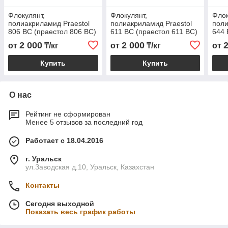
Флокулянт,
Флокулянт,
Флок
полиакриламид Praestol
полиакриламид Praestol
поли
806 BC (праестол 806 BС)
611 BC (праестол 611 BС)
644 
2 000
2 000
от
₸/кг
от
₸/кг
от
Купить
Купить
О нас
Рейтинг не сформирован
Менее 5 отзывов за последний год
Работает с 18.04.2016
г. Уральск
ул.Заводская д.10, Уральск, Казахстан
Контакты
Сегодня выходной
Показать весь график работы