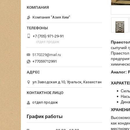
Компания "Азия Хим"
+7 (705) 971-29-91
отдел продаж
Праестол
сыпучий г
Праестол 
5170229@mail.ru
предприя
+77059712991
химическ
Аналог: P
ул.Заводская д.10, Уральск, Казахстан
ХАРАКТЕ
Силь
Насы
Дина
отдел продаж
ХРАНЕНИ
График работы
Высокомо
как конде
местному 