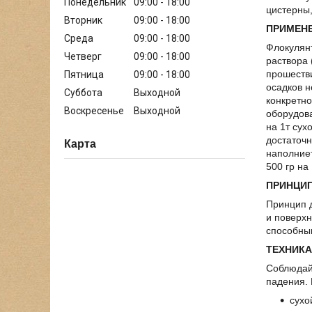
Понедельник
09:00
18:00
цистерны,
Вторник
09:00
18:00
ПРИМЕНЕ
Среда
09:00
18:00
Флокулянт
Четверг
09:00
18:00
раствора 
прошестви
Пятница
09:00
18:00
осадков 
Суббота
Выходной
конкретн
Воскресенье
Выходной
оборудова
на 1т сух
достаточн
Карта
наполниет
500 гр на
ПРИНЦИ
Принцип 
и поверхн
способным
ТЕХНИКА
Соблюдайт
падения. 
сухо