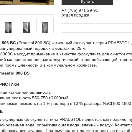
Купить
+7 (705) 971-29-91
отдел продаж
 806 BC
(Praestol 806 BC) катионный флокулянт серии PRAESTOL 
ранулированный порошок в мешках по 25 кг.
806ВС находит применение в качестве флокулянта для очистки сто
тий машиностроения, металлургической, горнодобывающей, горн
ой промышленности и в коммунальном хозяйстве.
raestol 806 BS
РИСТИКИ
ная катионная активность
пная плотность 550-750 г/1000см3
мическая вязкость на 1 % раствора в 10 % раствора NaCl 800-180
Е
лекулярные флокулянты типа PRAESTOL являются, как правило, чу
нсированная вода, опрыскивающая вода, влажный воздух. Контакт с
образованию сгустков. Поэтому реагент должен храниться в сухой