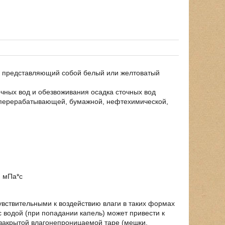
, представляющий собой белый или желтоватый
чных вод и обезвоживания осадка сточных вод
оперерабатывающей, бумажной, нефтехимической,
0 мПа*с
вствительными к воздействию влаги в таких формах
 водой (при попадании капель) может привести к
 закрытой влагонепроницаемой таре (мешки,