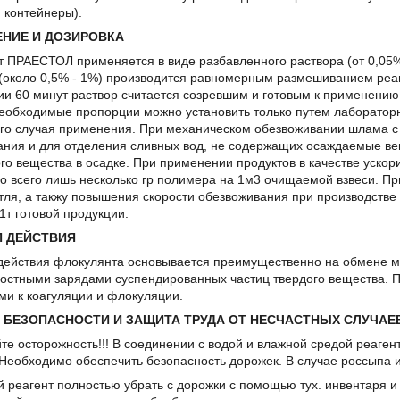
 контейнеры).
НИЕ И ДОЗИРОВКА
 ПРАЕСТОЛ применяется в виде разбавленного раствора (от 0,05%
(около 0,5% - 1%) производится равномерным размешиванием реаге
и 60 минут раствор считается созревшим и готовым к применению
необходимые пропорции можно установить только путем лаборато
ого случая применения. При механическом обезвоживании шлама с
ния и для отделения сливных вод, не содержащих осаждаемые вещ
ого вещества в осадке. При применении продуктов в качестве уско
о всего лишь несколько гр полимера на 1м3 очищаемой взвеси. П
ля, а такжу повышения скорости обезвоживания при производстве 
 1т готовой продукции.
П ДЕЙСТВИЯ
действия флокулянта основывается преимущественно на обмене м
остными зарядами суспендированных частиц твердого вещества. П
и к коагуляции и флокуляции.
 БЕЗОПАСНОСТИ И ЗАЩИТА ТРУДА ОТ НЕСЧАСТНЫХ СЛУЧАЕ
е осторожность!!! В соединении с водой и влажной средой реагент
Необходимо обеспечить безопасность дорожек. В случае россыпа и
й реагент полностью убрать с дорожки с помощью тух. инвентаря 