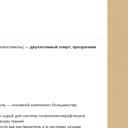
тиленгликоль) —
двухатомный спирт, прозрачная
коль — основной компонент большинства
ак сырьё для синтеза полиэтилентерефталата
еских тканей.
сти как растворитель и в системах осушки