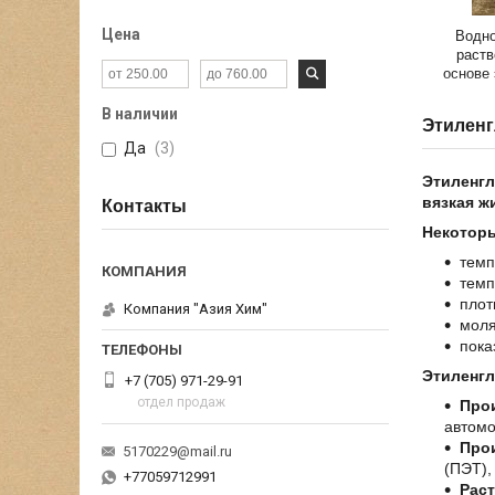
Цена
Водно
раств
основе
(моноэ
В наличии
Этилен
Да
3
Этиленг
вязкая ж
Контакты
Некоторы
темп
темп
плот
Компания "Азия Хим"
моля
пока
Этиленгл
+7 (705) 971-29-91
отдел продаж
Про
автом
Прои
5170229@mail.ru
(ПЭТ),
+77059712991
Рас