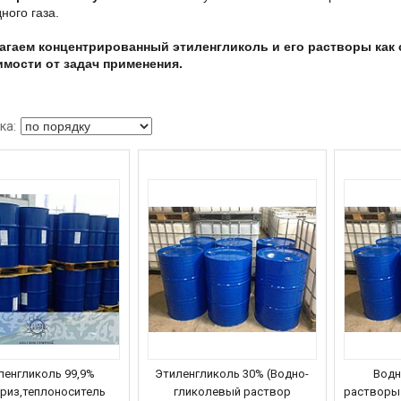
ного газа.
агаем концентрированный этиленгликоль и его растворы как с
имости от задач применения.
ленгликоль 99,9%
Этиленгликоль 30% (Водно-
Водн
риз,теплоноситель
гликолевый раствор
растворы 