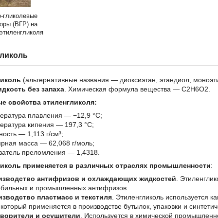
-гликолевые
оры (ВГР) на
 этиленгликоля
тиленгликоля)
гликоль
ликоль
(альтернативные названия — диоксиэтан, этандиол, моноэ
идкость без запаха
. Химическая формула вещества — С2H6О2.
е свойства этиленгликоля:
ература плавления — −12,9 °C;
ература кипения — 197,3 °C;
ность — 1,113 г/см³;
рная масса — 62,068 г/моль;
затель преломления — 1,4318.
иколь применяется в различных отраслях промышленности
:
изводство антифризов и охлаждающих жидкостей
. Этиленгли
обильных и промышленных антифризов.
зводство пластмасс и текстиля
. Этиленгликоль используется к
 который применяется в производстве бутылок, упаковки и синтетич
творители и осушители
. Используется в химической промышленно